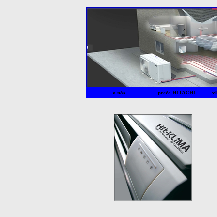
o nás
prečo HITACHI
vl